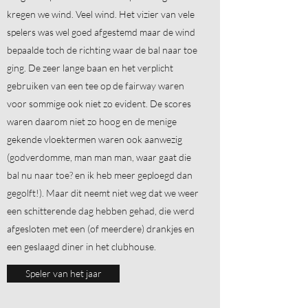
kregen we wind. Veel wind. Het vizier van vele
spelers was wel goed afgestemd maar de wind
bepaalde toch de richting waar de bal naar toe
ging. De zeer lange baan en het verplicht
gebruiken van een tee op de fairway waren
voor sommige ook niet zo evident. De scores
waren daarom niet zo hoog en de menige
gekende vloektermen waren ook aanwezig
(godverdomme, man man man, waar gaat die
bal nu naar toe? en ik heb meer geploegd dan
gegolft!). Maar dit neemt niet weg dat we weer
een schitterende dag hebben gehad, die werd
afgesloten met een (of meerdere) drankjes en
een geslaagd diner in het clubhouse.
Speler van het jaar