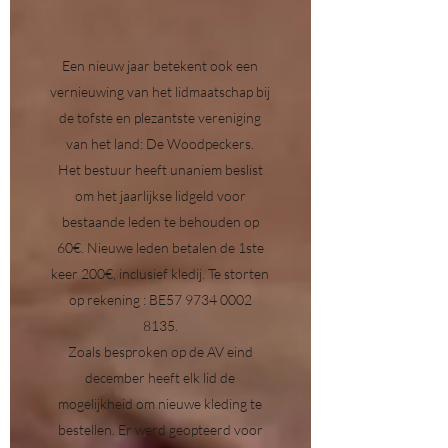
Een nieuw jaar betekent ook een
vernieuwing van het lidmaatschap bij
de tofste en plezantste vereniging
van het land: De Woodpeckers.
Het bestuur heeft unaniem beslist
om het jaarlijkse lidgeld voor
bestaande leden te behouden op
60€. Nieuwe leden betalen de 1ste
keer 200€, inclusief kledij. Te storten
op rekening : BE57
9734 0002
8135
.
Zoals besproken op de AV eind
december heeft elk lid de
mogelijkheid om nieuwe kleding te
bestellen. Er werd geopteerd voor