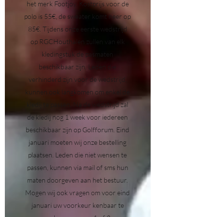
het merk Footjoy. Kostprijs voor de
polo is 55€, de sweater komt neer op
85€. Tijdens onze eerste wedstrijd
op RGCHouthalen zullen van elk
kledingstuk de pasmaten
beschikbaar zijn. Leden die
verhinderd zijn voor de wedstrijd,
kunnen ook langkomen om enkel de
kledij te passen. Na de wedstrijd zal
de kledij nog 1 week voor iedereen
beschikbaar zijn op Golfforum. Eind
januari moeten wij onze bestelling
plaatsen. Leden die niet wensen te
passen, kunnen via mail of sms hun
maten doorgeven aan het bestuur.
Mogen wij ook vragen om voor eind
januari uw voorkeur kenbaar te