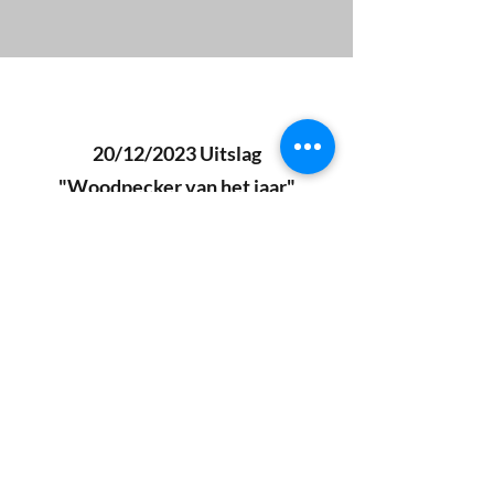
20/12/2023 Uitslag
"Woodpecker van het jaar"
Dit jaar was het nog spannender
dan andere jaren. Er waren namelijk
nog 5 spelers die op de laatste
wedstrijd in december kans maakten
op deze fel begeerde titel : Erwin,
Steve, Jos, Jan en Christian.
Uiteindelijk in de laatste 3 holes
heeft Steve de handdoek in de ring
moeten werpen (slechts 1 punt op 3
holes) waardoor Erwin opnieuw met