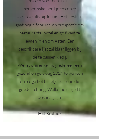
maken voor een 1 of 2
persoonskamer tijdens onze
jaarlijkse uitstap in juni. Het bestuur
gaat begin februari op prospectie om
restaurants, hotel en golf vast te
leggen in en om Asten. Een
beschikbare lijst zal klaar liggen bij
de te passen kledij.
Wenst ons enkel nog iedereen een
gezond en gelukkig 2024 te wensen
en moge het balletje rollen in de
goede richting. Welke richting dit
ook mag zijn.
Het Bestuur