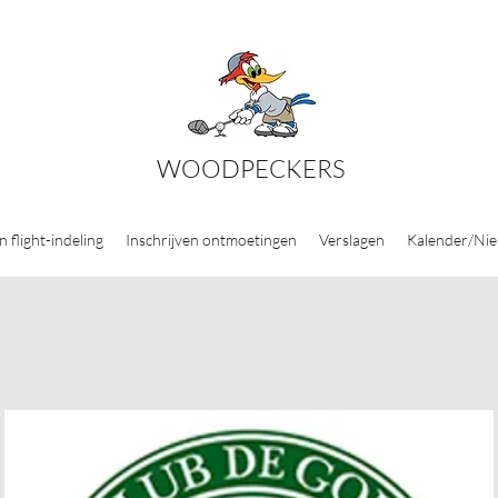
WOODPECKERS
n flight-indeling
Inschrijven ontmoetingen
Verslagen
Kalender/Ni