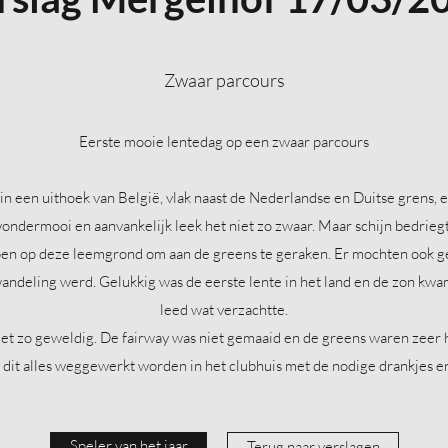
Zwaar parcours
Eerste mooie lentedag op een zwaar parcours
in een uithoek van België, vlak naast de Nederlandse en Duitse grens, en
wondermooi en aanvankelijk leek het niet zo zwaar. Maar schijn bedriegt. 
pen op deze leemgrond om aan de greens te geraken. Er mochten ook g
andeling werd. Gelukkig was de eerste lente in het land en de zon kwa
leed wat verzachtte.
iet zo geweldig. De fairway was niet gemaaid en de greens waren zeer
 dit alles weggewerkt worden in het clubhuis met de nodige drankjes en
Speler van het jaar
Terug naar verslagen