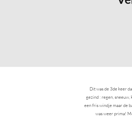
Dit was de 3de keer d
gezind : regen, sneeuw, 
een fris windje maar de b
was weer prima! Me