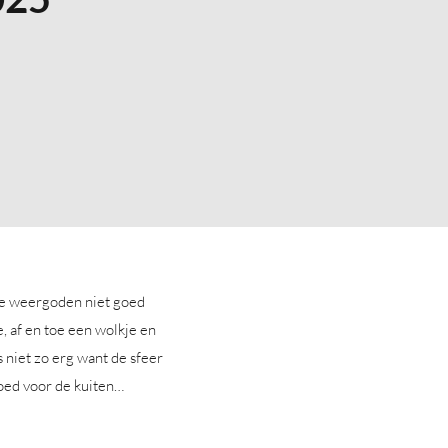
de weergoden niet goed
, af en toe een wolkje en
 niet zo erg want de sfeer
oed voor de kuiten…