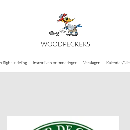
WOODPECKERS
n flight-indeling
Inschrijven ontmoetingen
Verslagen
Kalender/Ni