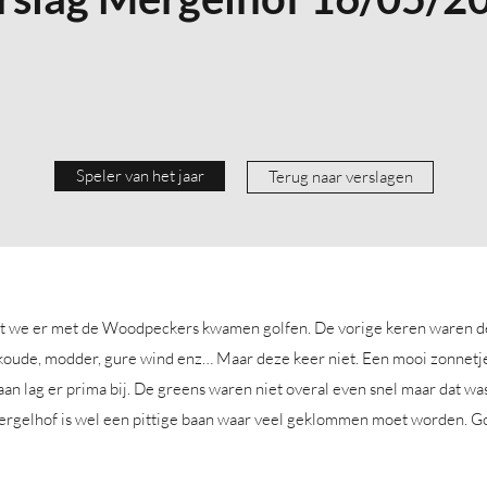
Speler van het jaar
Terug naar verslagen
at we er met de Woodpeckers kwamen golfen. De vorige keren waren 
koude, modder, gure wind enz… Maar deze keer niet. Een mooi zonnetje
aan lag er prima bij. De greens waren niet overal even snel maar dat was
rgelhof is wel een pittige baan waar veel geklommen moet worden. G