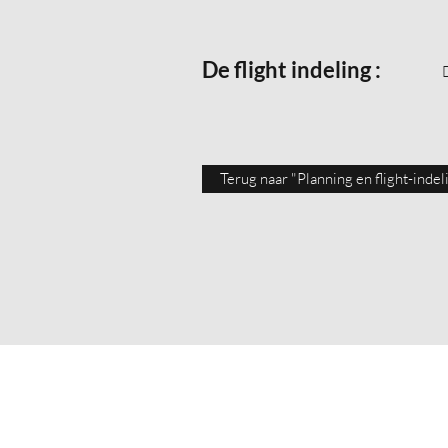
De flight indeling :
Terug naar "Planning en flight-indel