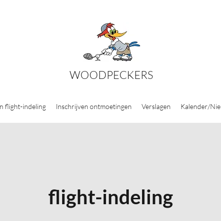
WOODPECKERS
n flight-indeling
Inschrijven ontmoetingen
Verslagen
Kalender/Ni
flight-indeling