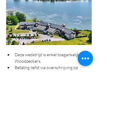
Deze wedstrijd is enkel toegankelijk voor 
Woodpeckers.
Betaling liefst via overschrijving op 
rekeningnummer "BE57 9734 0002 
8135" met vermelding van 
"Woodpeckers -Naam en 
wedstrijddatum". Of cash op de dag zelf.
Meer info uitstap  : 
VIA DEZE LINK
Verwittig het Bestuur asap mocht je na 
jouw inschrijving toch niet kunnen 
deelnemen. Doe dit via whatsapp.
Meer lezen >