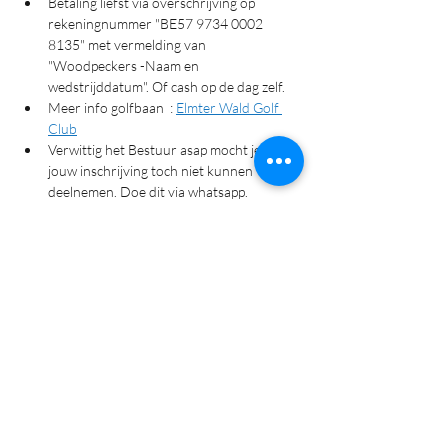
Betaling liefst via overschrijving op 
rekeningnummer "BE57 9734 0002 
8135" met vermelding van 
"Woodpeckers -Naam en 
wedstrijddatum". Of cash op de dag zelf.
Meer info golfbaan  : 
Elmter Wald Golf 
Club
Verwittig het Bestuur asap mocht je na 
jouw inschrijving toch niet kunnen 
deelnemen. Doe dit via whatsapp.
Meer lezen >
Antwoord
Deel dit evenement