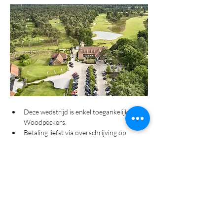
Deze wedstrijd is enkel toegankelijk voor 
Woodpeckers.
Betaling liefst via overschrijving op 
rekeningnummer "BE57 9734 0002 
8135" met vermelding van 
"Woodpeckers -Naam en 
wedstrijddatum". Of cash op de dag zelf.
Meer info golfbaan  : 
Royal Limburg Golf 
Houthalen
Verwittig het Bestuur asap mocht je na 
jouw inschrijving toch niet kunnen 